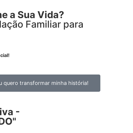
ne a Sua Vida?
ação Familiar para
ial!
u quero transformar minha história!
iva -
IDO"