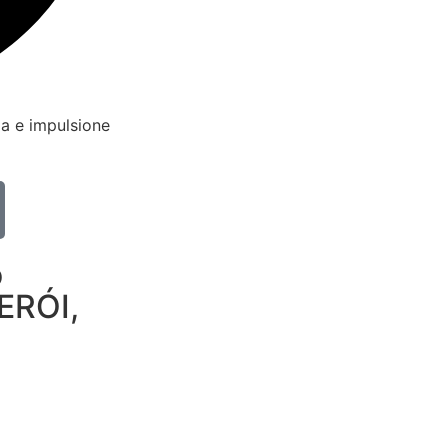
a e impulsione
o
HERÓI,