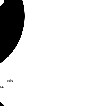
es mais
ma.